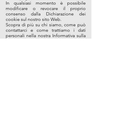
In qualsiasi momento è possibile
modificare o revocare il proprio
consenso dalla Dichiarazione dei
cookie sul nostro sito Web.
Scopra di più su chi siamo, come può
contattarci e come trattiamo i dati
personali nella nostra Informativa sulla
privacy.
Specifica l'ID del tuo consenso e la
data di quando ci hai contattati per
quanto riguarda il tuo consenso.
SOCIAL MEDIA
Facebook