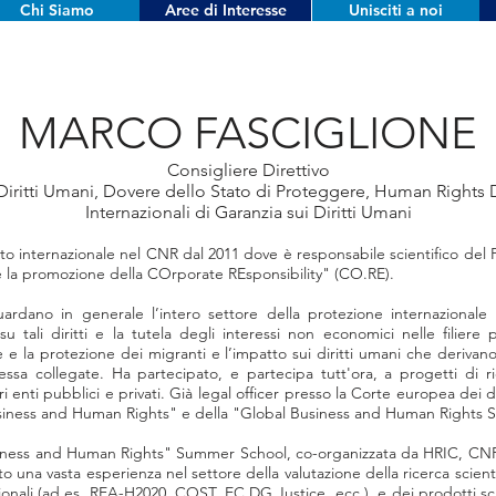
Chi Siamo
Aree di Interesse
Unisciti a noi
MARCO FASCIGLIONE
Consigliere Direttivo
e Diritti Umani, Dovere dello Stato di Proteggere, Human Right
Internazionali di Garanzia sui Diritti Umani
ritto internazionale nel CNR dal 2011 dove è responsabile scientifico d
 la promozione della COrporate REsponsibility" (CO.RE).
riguardano in generale l’intero settore della protezione internazionale
su tali diritti e la tutela degli interessi non economici nelle filiere
e la protezione dei migranti e l’impatto sui diritti umani che derivano 
 essa collegate. Ha partecipato, e partecipa tutt'ora, a progetti di ri
ri enti pubblici e privati. Già legal officer presso la Corte europea de
usiness and Human Rights" e della "Global Business and Human Rights Sc
siness and Human Rights" Summer School, co-organizzata da HRIC, CNR, 
una vasta esperienza nel settore della valutazione della ricerca scienti
azionali (ad es. REA-H2020, COST, EC DG Justice, ecc.), e dei prodotti sc