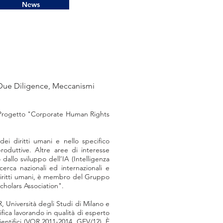
News
s Due Diligence, Meccanismi
el Progetto "Corporate Human Rights
 dei diritti umani e nello specifico
 produttive. Altre aree di interesse
dallo sviluppo dell’IA (Intelligenza
cerca nazionali ed internazionali e
i diritti umani, è membro del Gruppo
holars Association".
Università degli Studi di Milano e
fica lavorando in qualità di esperto
ientifici (VQR 2011-2014, GEV/12). È