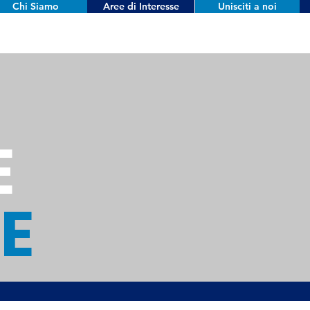
Chi Siamo
Aree di Interesse
Unisciti a noi
E
IE