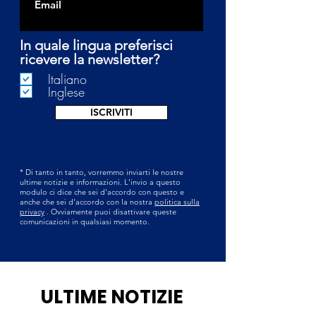
In quale lingua preferisci
ricevere la newsletter?
Italiano
Inglese
ISCRIVITI
* Di tanto in tanto, vorremmo inviarti le nostre
ultime notizie e informazioni. L'invio a questo
modulo ci dice che sei d'accordo con questo e
anche che sei d'accordo con la nostra
politica sulla
privacy
. Ovviamente puoi disattivare queste
comunicazioni in qualsiasi momento.
ULTIME NOTIZIE