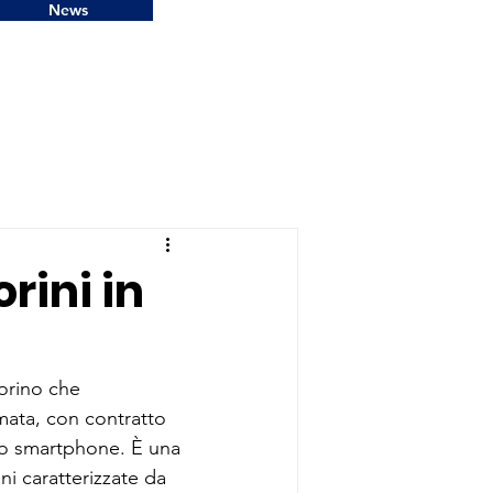
News
orini in
orino che 
amata, con contratto 
lo smartphone. È una 
ni caratterizzate da 