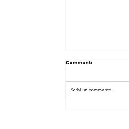
Commenti
Scrivi un commento...
Vertice NATO di Ank
2026: impegni umani
diritti umani e parità