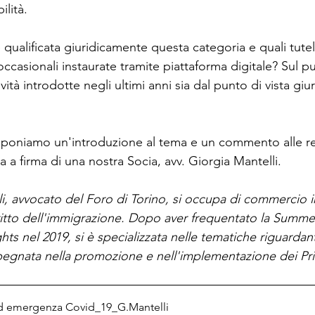
ilità.
ualificata giuridicamente questa categoria e quali tutele
occasionali instaurate tramite piattaforma digitale? Sul p
vità introdotte negli ultimi anni sia dal punto di vista giu
roponiamo un'introduzione al tema e un commento alle r
alia a firma di una nostra Socia, avv. Giorgia Mantelli.
i, avvocato del Foro di Torino, si occupa di commercio in
ritto dell'immigrazione. Dopo aver frequentato la Summe
s nel 2019, si è specializzata nelle tematiche riguardanti
egnata nella promozione e nell'implementazione dei Pr
d emergenza Covid_19_G.Mantelli