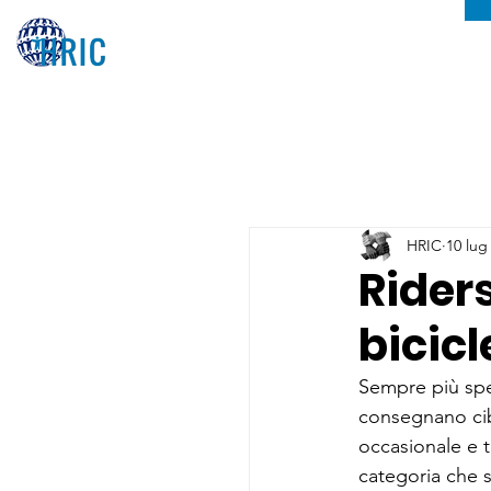
HRIC
10 lug
Riders
bicicl
Sempre più spes
consegnano cib
occasionale e 
categoria che s