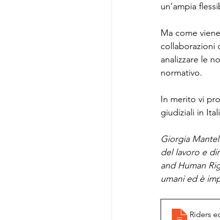
un’ampia flessib
Ma come viene q
collaborazioni 
analizzare le no
normativo.
In merito vi p
giudiziali in It
Giorgia Mantell
del lavoro e di
and Human Right
umani ed è imp
Riders e