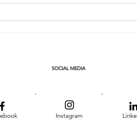
ara
G7 Évian 2026: quando il
tari,
silenzio sui diritti diventa
 di
una scelta politica
SOCIAL MEDIA
cebook
Instagram
Linke