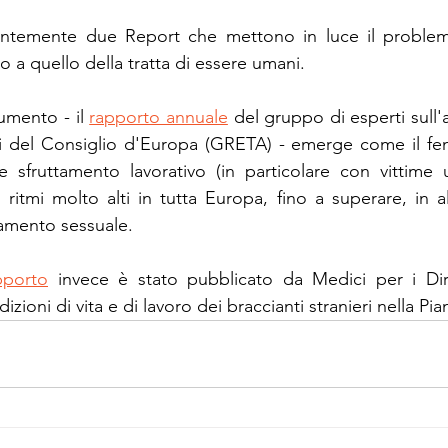
entemente due Report che mettono in luce il problema
to a quello della tratta di essere umani.
mento - il 
rapporto annuale
 del gruppo di esperti sull'a
i del Consiglio d'Europa (GRETA) - emerge come il fen
 sfruttamento lavorativo (in particolare con vittime u
itmi molto alti in tutta Europa, fino a superare, in alcu
tamento sessuale.
pporto
 invece è stato pubblicato da Medici per i Dir
izioni di vita e di lavoro dei braccianti stranieri nella Pi