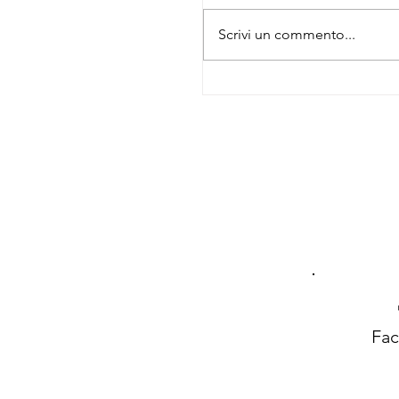
Scrivi un commento...
Vertice NATO di Ank
2026: impegni umani
diritti umani e parità
genere
Fa