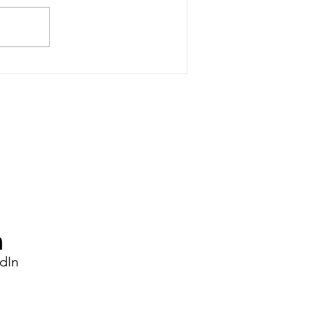
Dal parere consultivo
alla risoluzione ONU.
Cosa cambia dopo il 20
Maggio 2026?
dIn