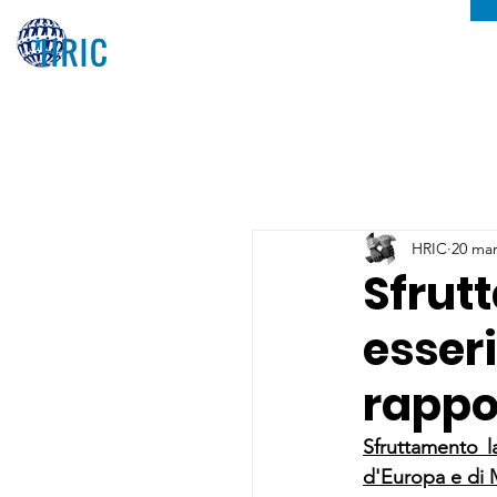
HRIC
20 mar
Sfrutt
esseri
rappo
Sfruttamento la
d'Europa e di M