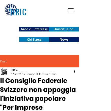
Aree di Interesse
Unisciti a noi
News
Chi Siamo
Post
HRIC
17 set 2017
Tempo di lettura: 1 min
Il Consiglio Federale
Svizzero non appoggia
l'iniziativa popolare
"Per Imprese