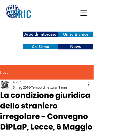
Aree di Interesse
Unisciti a noi
News
Chi Siamo
Post
HRIC
5 mag 2016
Tempo di lettura: 1 min
La condizione giuridica
dello straniero
irregolare - Convegno
DiPLaP, Lecce, 6 Maggio